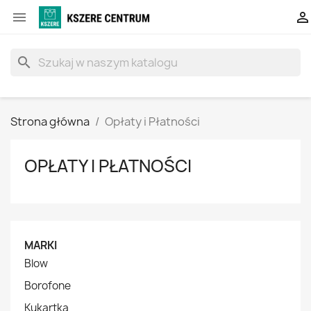


search
Strona główna
Opłaty i Płatności
OPŁATY I PŁATNOŚCI
MARKI
Blow
Borofone
Kukartka