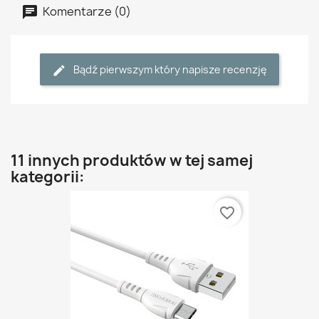
Komentarze (0)
Bądź pierwszym który napisze recenzję
11 innych produktów w tej samej
kategorii:
favorite_border