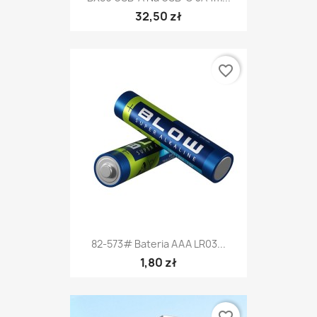
32,50 zł
favorite_border
82-573# Bateria AAA LR03...
1,80 zł