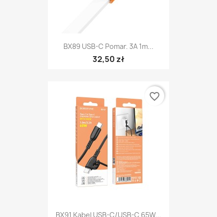
BX89 USB-C Pomar. 3A 1m...
32,50 zł
favorite_border
BX91 Kabel USB-C/USB-C 65W...