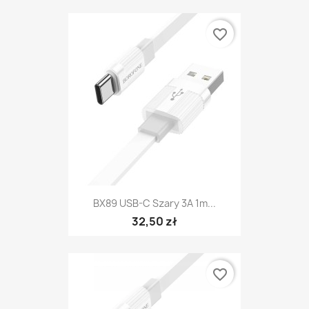
favorite_border
BX89 USB-C Szary 3A 1m...
32,50 zł
favorite_border