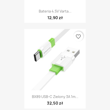
Bateria 4.5V Varta...
12,90 zł
favorite_border
BX89 USB-C Zielony 3A 1m...
32,50 zł