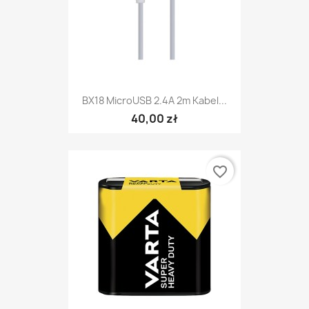
BX18 MicroUSB 2.4A 2m Kabel...
40,00 zł
favorite_border