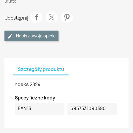
Brutto
Udostępnij
Napisz swoją opinię
Szczegóły produktu
Indeks
2824
Specyficzne kody
EAN13
6957531090380