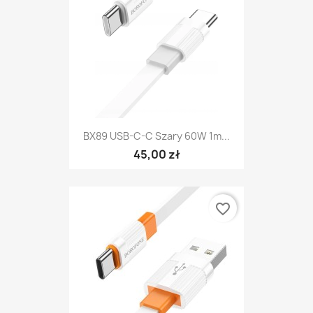
BX89 USB-C-C Szary 60W 1m...
45,00 zł
favorite_border