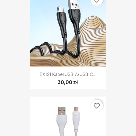
favorite_border
BX121 Kabel USB-A/USB-C...
30,00 zł
favorite_border