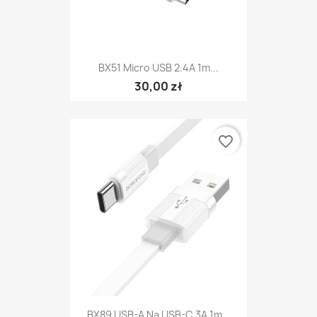
BX51 Micro USB 2.4A 1m...
30,00 zł
favorite_border
BX89 USB-A Na USB-C 3A 1m...