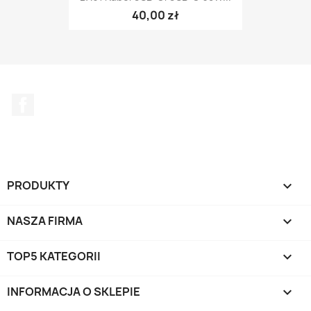
40,00 zł
Facebook
PRODUKTY

NASZA FIRMA

TOP5 KATEGORII

INFORMACJA O SKLEPIE
keyboard_arrow_down