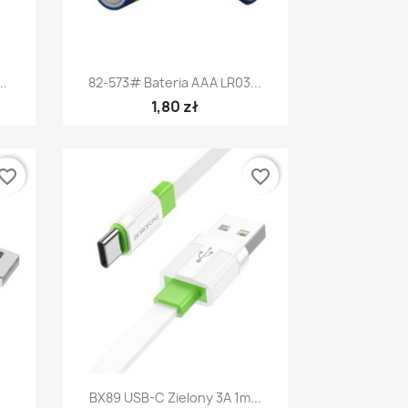
Szybki podgląd

..
82-573# Bateria AAA LR03...
1,80 zł
vorite_border
favorite_border
Szybki podgląd

BX89 USB-C Zielony 3A 1m...