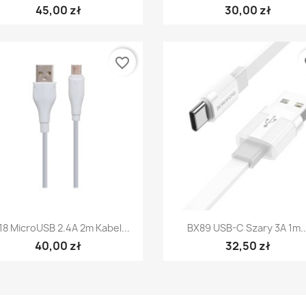
45,00 zł
30,00 zł
favorite_border
fa
Szybki podgląd
Szybki podgląd


18 MicroUSB 2.4A 2m Kabel...
BX89 USB-C Szary 3A 1m..
40,00 zł
32,50 zł