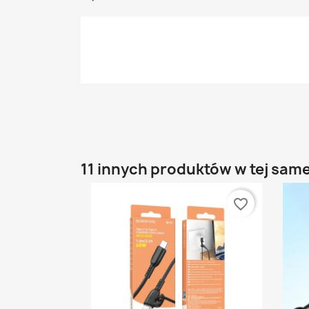
11 innych produktów w tej samej
favorite_border