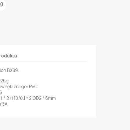
roduktu
ion BX89.
 26g
zewnętrznego: PVC
BS
) * 2+(10/0.1 * 2 OD2 * 6mm
a 3A