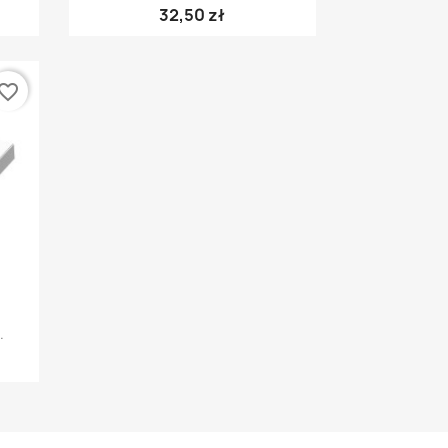
32,50 zł
vorite_border
.