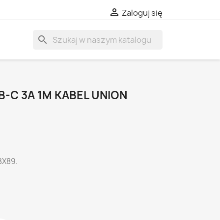

Zaloguj się
search
B-C 3A 1M KABEL UNION
BX89.