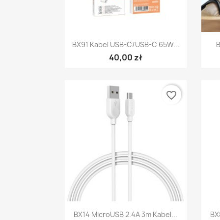
Szybki podgląd

BX91 Kabel USB-C/USB-C 65W...
B
40,00 zł
favorite_border
Szybki podgląd

BX14 MicroUSB 2.4A 3m Kabel...
BX