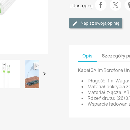
Udostępnij
Napisz swoją opinię
Opis
Szczegóły p
Kabel 3A 1m Borofone Un

Długość: 1m; Waga:
Materiał pokrycia 
Materiał złącza: A
Rdzeń drutu: (26/0.1
Wsparcie ładowani