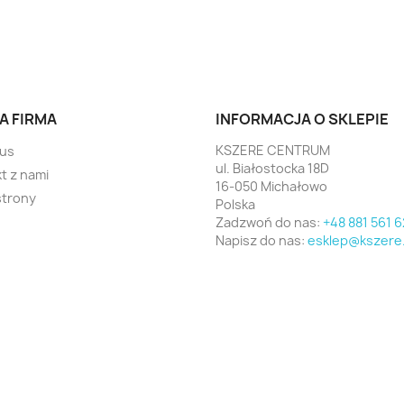
A FIRMA
INFORMACJA O SKLEPIE
KSZERE CENTRUM
 us
ul. Białostocka 18D
t z nami
16-050 Michałowo
strony
Polska
Zadzwoń do nas:
+48 881 561 6
Napisz do nas:
esklep@kszere.