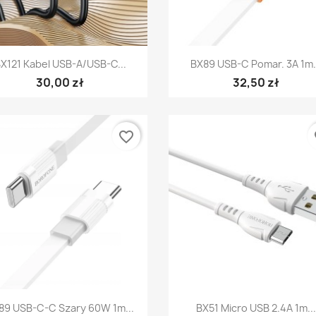
Szybki podgląd
Szybki podgląd


X121 Kabel USB-A/USB-C...
BX89 USB-C Pomar. 3A 1m.
30,00 zł
32,50 zł
favorite_border
fa
Szybki podgląd
Szybki podgląd


89 USB-C-C Szary 60W 1m...
BX51 Micro USB 2.4A 1m...