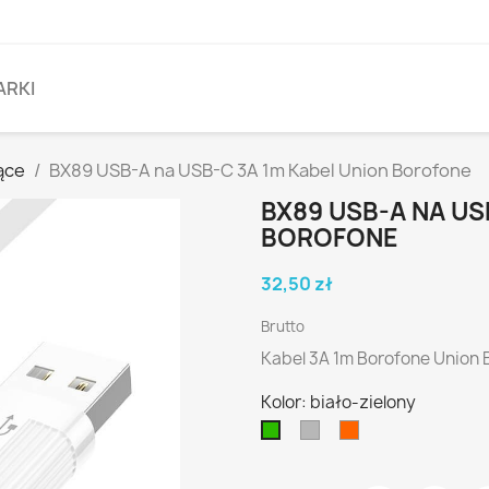
ARKI
jące
BX89 USB-A na USB-C 3A 1m Kabel Union Borofone
BX89 USB-A NA US
BOROFONE
32,50 zł
Brutto
Kabel 3A 1m Borofone Union 
Kolor: biało-zielony
biało-
biało-
biało-
szary
pomarańczowy
zielony