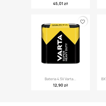
45,01 zł
favorite_border
Szybki podgląd

Bateria 4.5V Varta...
BX
12,90 zł