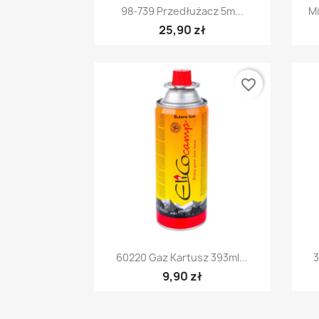
Szybki podgląd

98-739 Przedłużacz 5m...
Mi
25,90 zł
favorite_border
Szybki podgląd

60220 Gaz Kartusz 393ml...
3
9,90 zł