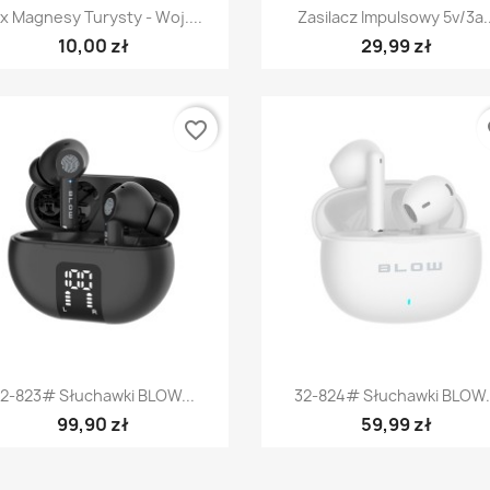
Szybki podgląd
Szybki podgląd


x Magnesy Turysty - Woj....
Zasilacz Impulsowy 5v/3a..
10,00 zł
29,99 zł
favorite_border
fa
Szybki podgląd
Szybki podgląd


2-823# Słuchawki BLOW...
32-824# Słuchawki BLOW.
99,90 zł
59,99 zł