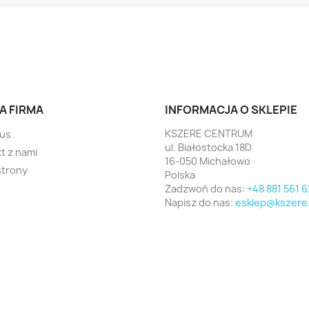
A FIRMA
INFORMACJA O SKLEPIE
KSZERE CENTRUM
 us
ul. Białostocka 18D
t z nami
16-050 Michałowo
strony
Polska
Zadzwoń do nas:
+48 881 561 6
Napisz do nas:
esklep@kszere.