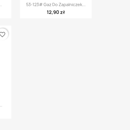
Szybki podgląd

.
53-123# Gaz Do Zapalniczek...
12,90 zł
vorite_border
..