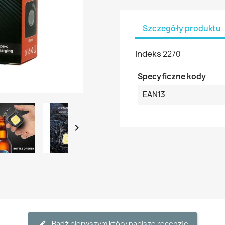
Szczegóły produktu
Indeks
2270
Specyficzne kody
EAN13

Bądź pierwszym który napisze recenzję