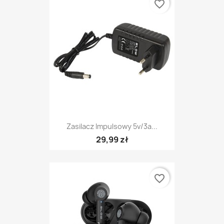
favorite_border
Zasilacz Impulsowy 5v/3a...
29,99 zł
favorite_border