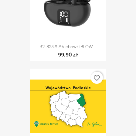
32-823# Słuchawki BLOW...
99,90 zł
favorite_border