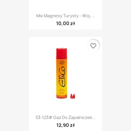
Mix Magnesy Turysty - Woj....
10,00 zł
favorite_border
53-123# Gaz Do Zapalniczek...
12,90 zł