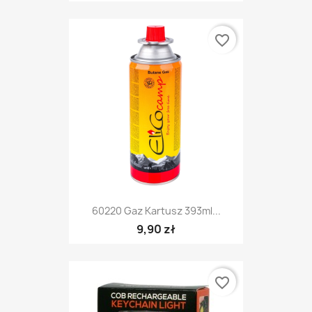
favorite_border
60220 Gaz Kartusz 393ml...
9,90 zł
favorite_border