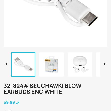


32-824# SŁUCHAWKI BLOW
EARBUDS ENC WHITE
59,99 zł