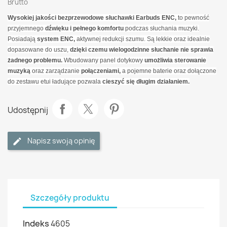
Brutto
Wysokiej jakości bezprzewodowe słuchawki Earbuds ENC,
to pewność
przyjemnego
dźwięku i pełnego komfortu
podczas słuchania muzyki.
Posiadają
system ENC,
aktywnej redukcji szumu. Są lekkie oraz idealnie
dopasowane do uszu,
dzięki czemu wielogodzinne słuchanie nie sprawia
żadnego problemu.
Wbudowany panel dotykowy
umożliwia sterowanie
muzyką
oraz zarządzanie
połączeniami,
a pojemne baterie oraz dołączone
do zestawu etui ładujące pozwala
cieszyć się długim działaniem.
Udostępnij
Napisz swoją opinię
Szczegóły produktu
Indeks
4605