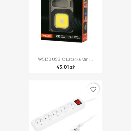
W5130 USB-C Latarka Mini...
45,01 zł
favorite_border