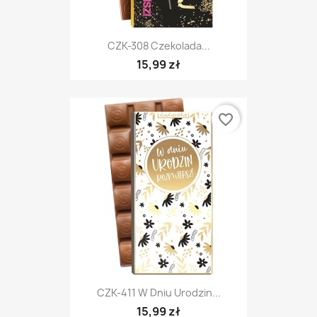
CZK-308 Czekolada...
15,99 zł
favorite_border
CZK-411 W Dniu Urodzin...
15,99 zł