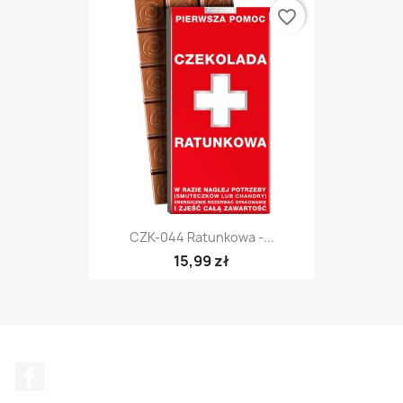
favorite_border
CZK-044 Ratunkowa -...
15,99 zł
Facebook