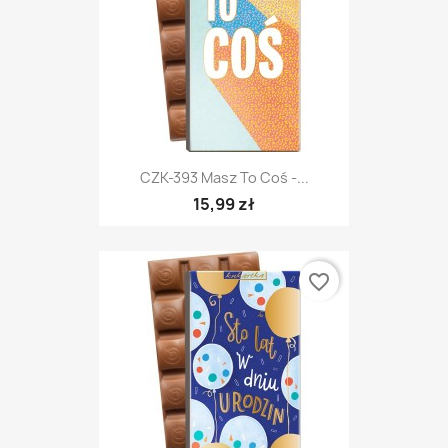
CZK-393 Masz To Coś -...
15,99 zł
favorite_border