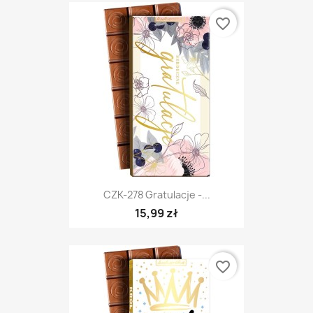
favorite_border
CZK-278 Gratulacje -...
15,99 zł
favorite_border