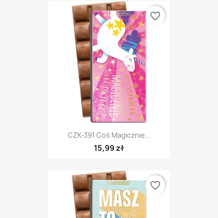
favorite_border
CZK-391 Coś Magicznie...
15,99 zł
favorite_border