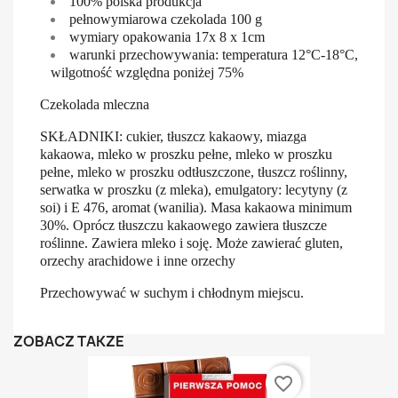
100% polska produkcja
pełnowymiarowa czekolada 100 g
wymiary opakowania 17x 8 x 1cm
warunki przechowywania: temperatura 12°C-18°C,
wilgotność względna poniżej 75%
Czekolada mleczna
SKŁADNIKI: cukier, tłuszcz kakaowy, miazga
kakaowa, mleko w proszku pełne, mleko w proszku
pełne, mleko w proszku odtłuszczone, tłuszcz roślinny,
serwatka w proszku (z mleka), emulgatory: lecytyny (z
soi) i E 476, aromat (wanilia). Masa kakaowa minimum
30%. Oprócz tłuszczu kakaowego zawiera tłuszcze
roślinne. Zawiera mleko i soję. Może zawierać gluten,
orzechy arachidowe i inne orzechy
Przechowywać w suchym i chłodnym miejscu.
ZOBACZ TAKŻE
favorite_border