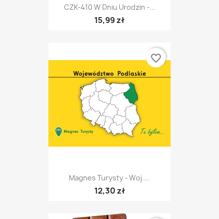
CZK-410 W Dniu Urodzin -...
15,99 zł
favorite_border
Magnes Turysty - Woj....
12,30 zł