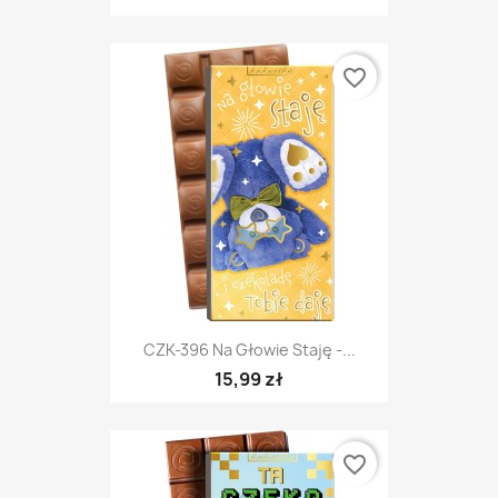
favorite_border
CZK-396 Na Głowie Staję -...
15,99 zł
favorite_border