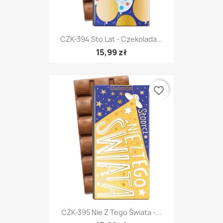
CZK-394 Sto Lat - Czekolada...
15,99 zł
favorite_border
CZK-395 Nie Z Tego Świata -...