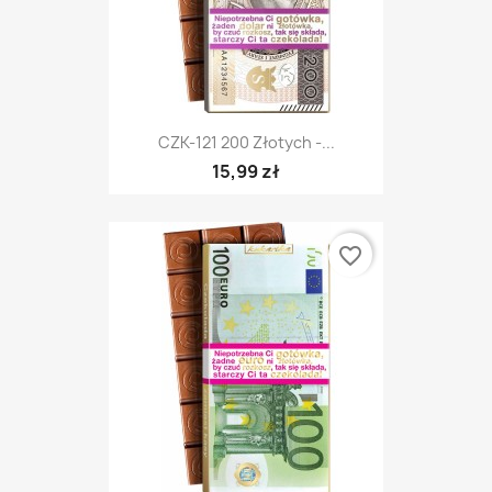
CZK-121 200 Złotych -...
15,99 zł
favorite_border