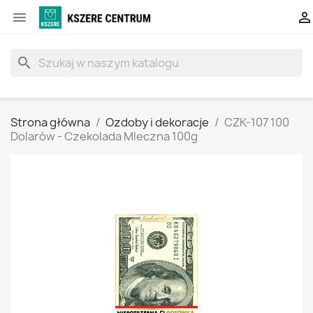


search
Strona główna
Ozdoby i dekoracje
CZK-107 100
Dolarów - Czekolada Mleczna 100g