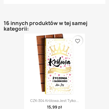
16 innych produktów w tej samej
kategorii:
favorite_border
CZK-304 Królowa Jest Tylko...
15,99 zł