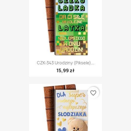
CZK-343 Urodziny (piksele)...
15,99 zł
favorite_border