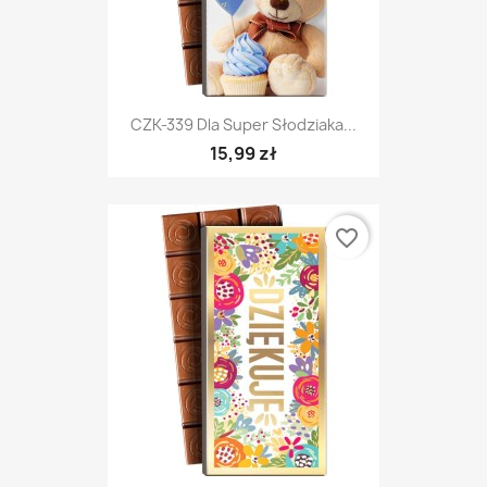
CZK-339 Dla Super Słodziaka...
15,99 zł
favorite_border