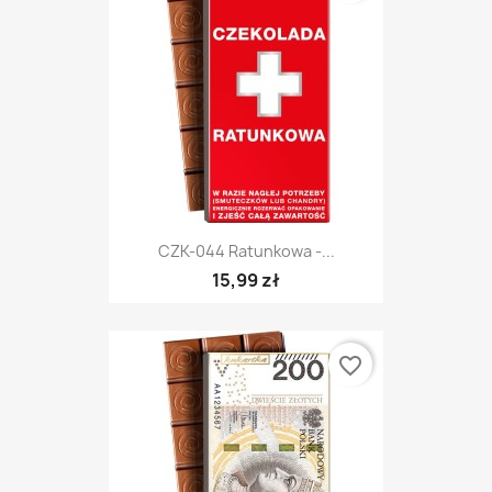
CZK-044 Ratunkowa -...
15,99 zł
favorite_border