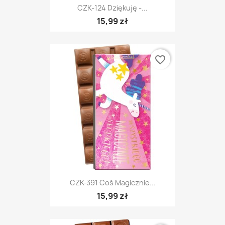
CZK-124 Dziękuję -...
15,99 zł
favorite_border
CZK-391 Coś Magicznie...
15,99 zł