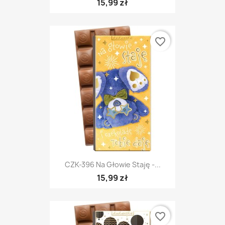
15,99 zł
favorite_border
CZK-396 Na Głowie Staję -...
15,99 zł
favorite_border