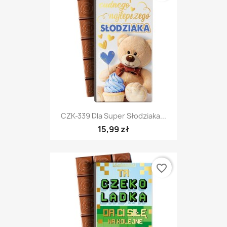
CZK-339 Dla Super Słodziaka...
15,99 zł
favorite_border