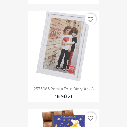
favorite_border
2533085 Ramka Foto Biały A4/c
16,90 zł
favorite_border