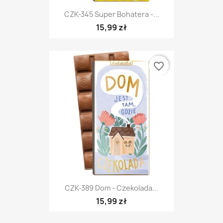
CZK-345 Super Bohatera -...
15,99 zł
favorite_border
CZK-389 Dom - Czekolada...
15,99 zł