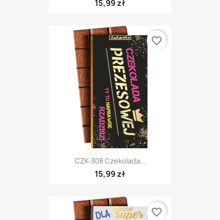
15,99 zł
favorite_border
CZK-308 Czekolada...
15,99 zł
favorite_border