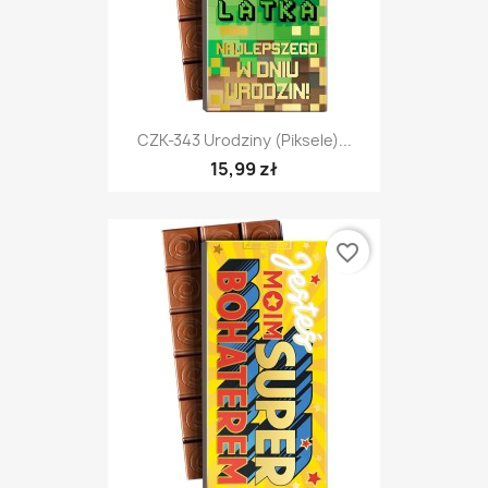
CZK-343 Urodziny (piksele)...
15,99 zł
favorite_border