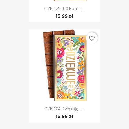
CZK-122 100 Euro -...
15,99 zł
favorite_border
CZK-124 Dziękuję -...
15,99 zł