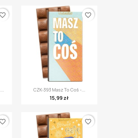
vorite_border
favorite_border
Szybki podgląd

..
CZK-393 Masz To Coś -...
15,99 zł
vorite_border
favorite_border