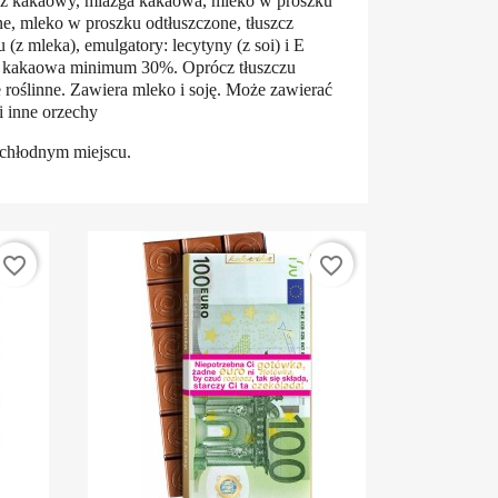
z kakaowy, miazga kakaowa, mleko w proszku
e, mleko w proszku odtłuszczone, tłuszcz
 (z mleka), emulgatory: lecytyny (z soi) i E
sa kakaowa minimum 30%. Oprócz tłuszczu
 roślinne. Zawiera mleko i soję. Może zawierać
i inne orzechy
chłodnym miejscu.
favorite_border
favorite_border