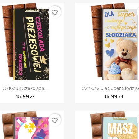
favorite_border
Szybki podgląd
Szybki podgląd


CZK-308 Czekolada...
CZK-339 Dla Super Słodziak
15,99 zł
15,99 zł
favorite_border