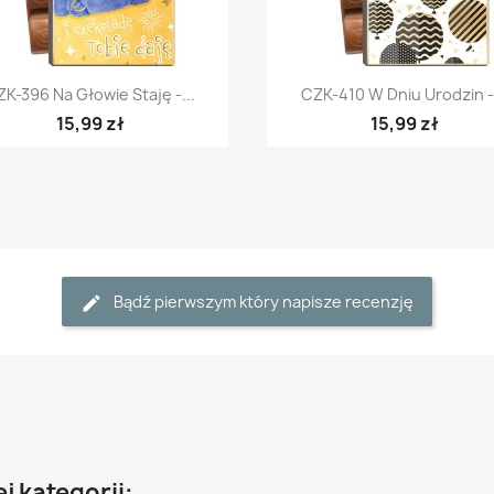
Szybki podgląd
Szybki podgląd


K-396 Na Głowie Staję -...
CZK-410 W Dniu Urodzin -.
15,99 zł
15,99 zł
Bądź pierwszym który napisze recenzję
j kategorii: