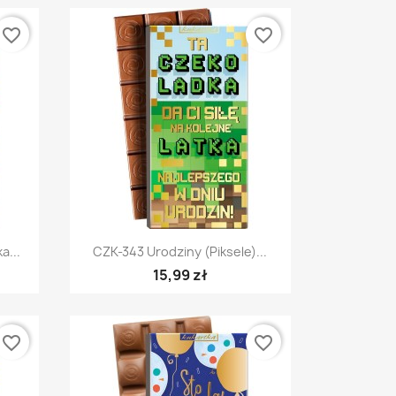
favorite_border
favorite_border
Szybki podgląd

a...
CZK-343 Urodziny (piksele)...
15,99 zł
favorite_border
favorite_border