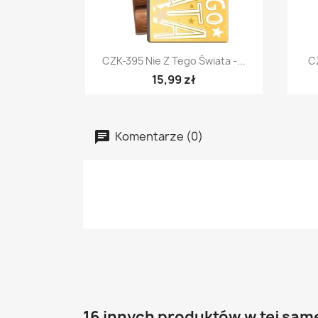
Szybki podgląd

CZK-395 Nie Z Tego Świata -...
CZ
15,99 zł
Komentarze (0)
16 innych produktów w tej same