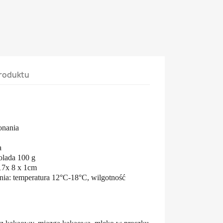
roduktu
onania
a
lada 100 g
17x 8 x 1cm
ia: temperatura 12°C-18°C, wilgotność