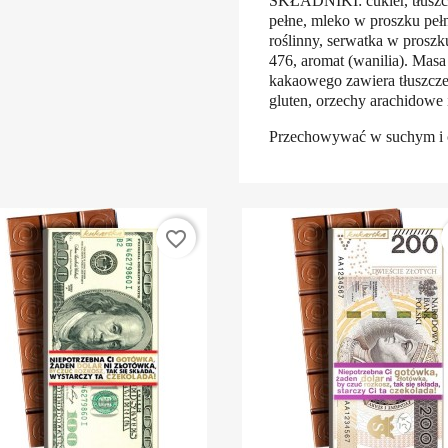
SKŁADNIKI: cukier, tłuszc
pełne, mleko w proszku pełn
roślinny, serwatka w proszku
476, aromat (wanilia). Ma
kakaowego zawiera tłuszcze
gluten, orzechy arachidowe 
Przechowywać w suchym i 
favorite_border