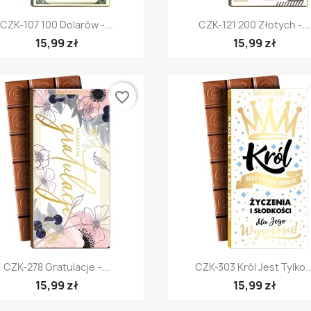
Szybki podgląd
Szybki podgląd


CZK-107 100 Dolarów -...
CZK-121 200 Złotych -...
15,99 zł
15,99 zł
favorite_border
Szybki podgląd
Szybki podgląd


CZK-278 Gratulacje -...
CZK-303 Król Jest Tylko..
15,99 zł
15,99 zł