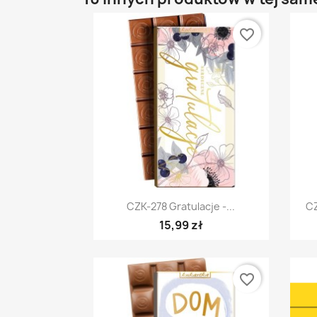
favorite_border
Szybki podgląd

CZK-278 Gratulacje -...
CZ
15,99 zł
favorite_border