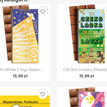
favorite_border
fa
Szybki podgląd
Szybki podgląd


K-395 Nie Z Tego Świata -...
CZK-343 Urodziny (piksele).
15,99 zł
15,99 zł
favorite_border
fa