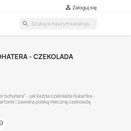

Zaloguj się
search
OHATERA - CZEKOLADA
 bohatera" - jak każda czekolada Kukartka -
rtonik i zawiera polską mleczną czekoladę