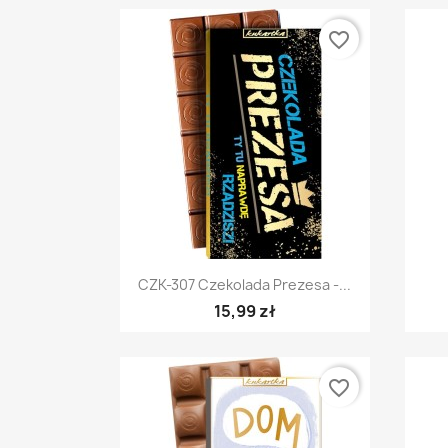
favorite_border
Szybki podgląd

CZK-307 Czekolada Prezesa -...
15,99 zł
favorite_border