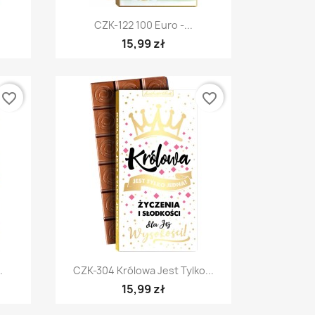
Szybki podgląd

CZK-122 100 Euro -...
15,99 zł
favorite_border
favorite_border
Szybki podgląd

.
CZK-304 Królowa Jest Tylko...
15,99 zł