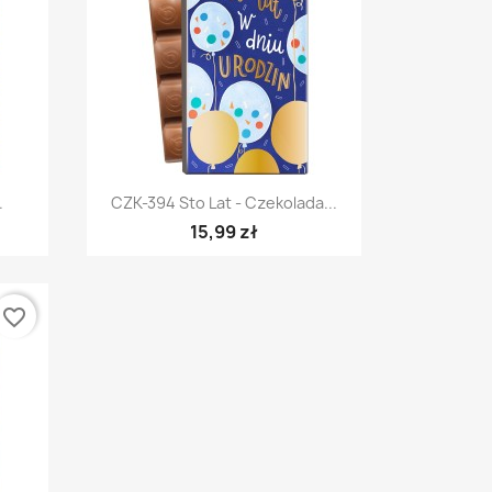
Szybki podgląd

.
CZK-394 Sto Lat - Czekolada...
15,99 zł
favorite_border