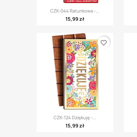
Szybki podgląd

CZK-044 Ratunkowa -...
15,99 zł
favorite_border
Szybki podgląd

CZK-124 Dziękuję -...
15,99 zł