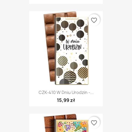
favorite_border
CZK-410 W Dniu Urodzin -...
15,99 zł
favorite_border