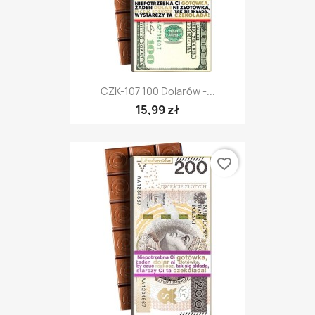
CZK-107 100 Dolarów -...
15,99 zł
favorite_border