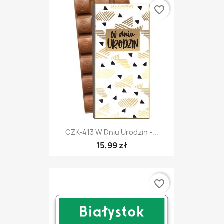
favorite_border
CZK-413 W Dniu Urodzin -...
15,99 zł
favorite_border