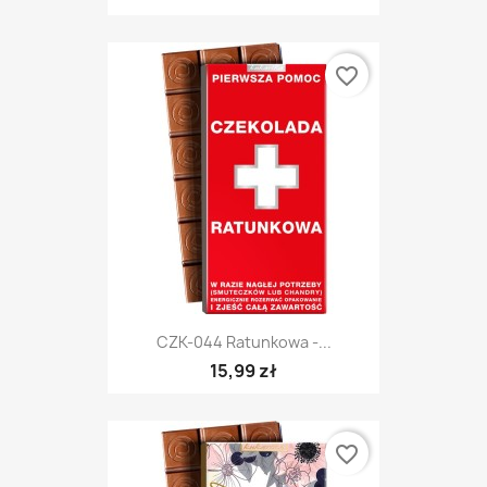
favorite_border
CZK-044 Ratunkowa -...
15,99 zł
favorite_border