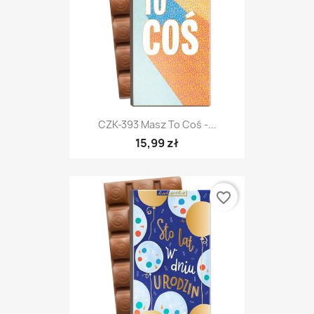
CZK-393 Masz To Coś -...
15,99 zł
favorite_border