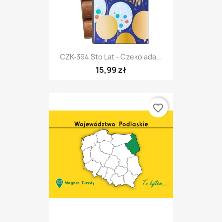
CZK-394 Sto Lat - Czekolada...
15,99 zł
favorite_border