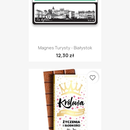
Magnes Turysty - Białystok
12,30 zł
favorite_border