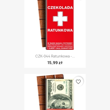
CZK-044 Ratunkowa -...
15,99 zł
favorite_border