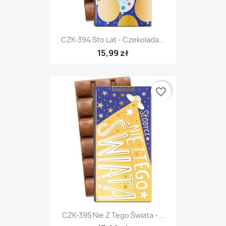
CZK-394 Sto Lat - Czekolada...
15,99 zł
favorite_border
CZK-395 Nie Z Tego Świata -...