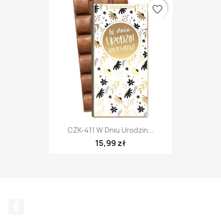
favorite_border
CZK-411 W Dniu Urodzin...
15,99 zł
Facebook