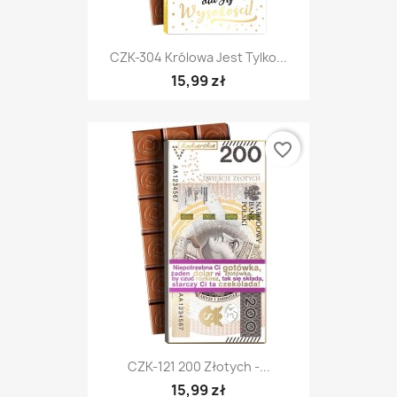
CZK-304 Królowa Jest Tylko...
15,99 zł
favorite_border
CZK-121 200 Złotych -...
15,99 zł