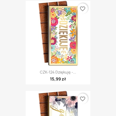
favorite_border
CZK-124 Dziękuję -...
15,99 zł
favorite_border