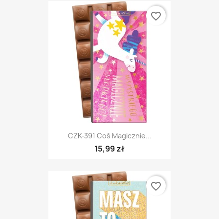
favorite_border
CZK-391 Coś Magicznie...
15,99 zł
favorite_border