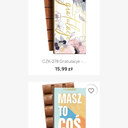
CZK-278 Gratulacje -...
15,99 zł
favorite_border