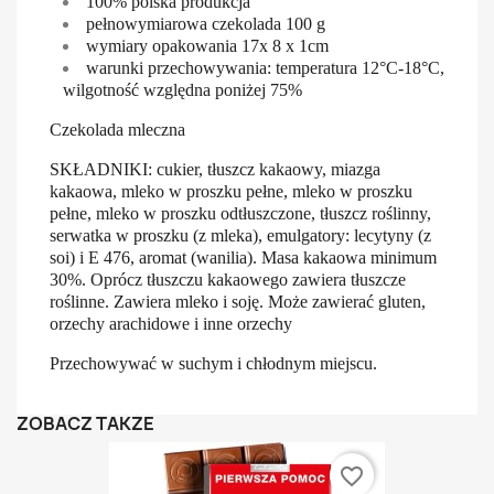
100% polska produkcja
pełnowymiarowa czekolada 100 g
wymiary opakowania 17x 8 x 1cm
warunki przechowywania: temperatura 12°C-18°C,
wilgotność względna poniżej 75%
Czekolada mleczna
SKŁADNIKI: cukier, tłuszcz kakaowy, miazga
kakaowa, mleko w proszku pełne, mleko w proszku
pełne, mleko w proszku odtłuszczone, tłuszcz roślinny,
serwatka w proszku (z mleka), emulgatory: lecytyny (z
soi) i E 476, aromat (wanilia). Masa kakaowa minimum
30%. Oprócz tłuszczu kakaowego zawiera tłuszcze
roślinne. Zawiera mleko i soję. Może zawierać gluten,
orzechy arachidowe i inne orzechy
Przechowywać w suchym i chłodnym miejscu.
ZOBACZ TAKŻE
favorite_border