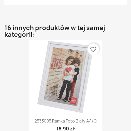
16 innych produktów w tej samej
kategorii:
favorite_border
2533085 Ramka Foto Biały A4/c
16,90 zł