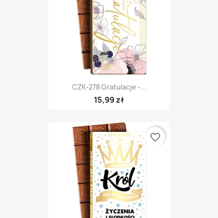
CZK-278 Gratulacje -...
15,99 zł
favorite_border