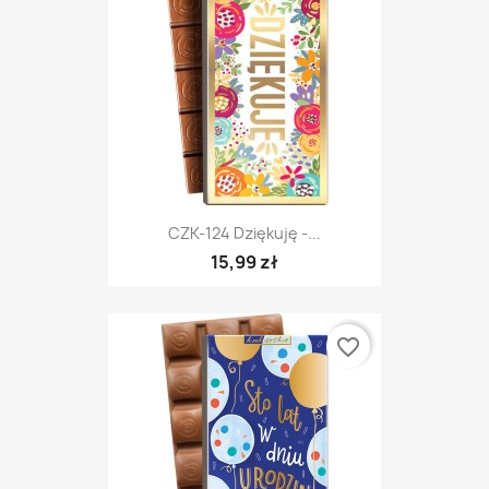
CZK-124 Dziękuję -...
15,99 zł
favorite_border