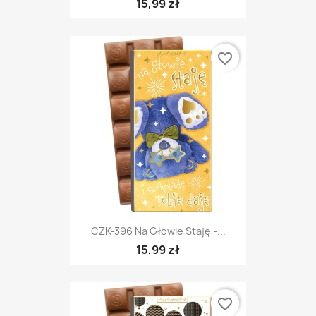
15,99 zł
favorite_border
CZK-396 Na Głowie Staję -...
15,99 zł
favorite_border