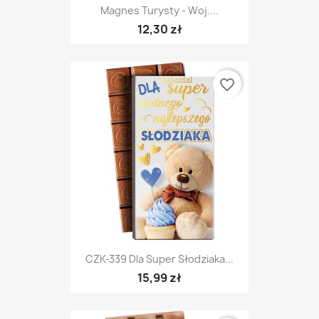
Magnes Turysty - Woj....
12,30 zł
favorite_border
CZK-339 Dla Super Słodziaka...
15,99 zł