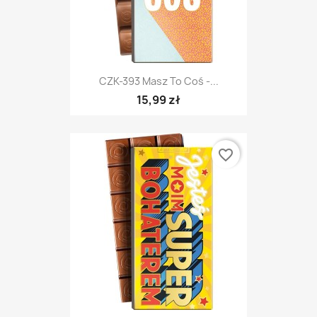
CZK-393 Masz To Coś -...
15,99 zł
favorite_border